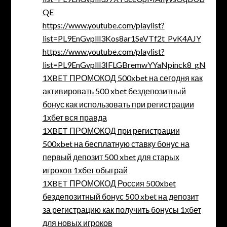
QE
https://www.youtube.com/playlist?
list=PL9EnGvplll3Kos8ar1SeVTf2t_PvK4AJY
https://www.youtube.com/playlist?
list=PL9EnGvplll3IFLGBremwYYaNpinck8_gN
1XBET ПРОМОКОД 500xbet на сегодня как
активировать 500 xbet бездепозитный
бонус как использовать при регистрации
1хбет вся правда
1XBET ПРОМОКОД при регистрации
500xbet на бесплатную ставку бонус на
первый депозит 500 xbet для старых
игроков 1хбет обыграй
1XBET ПРОМОКОД Россия 500xbet
бездепозитный бонус 500 xbet на депозит
за регистрацию как получить бонусы 1хбет
для новых игроков