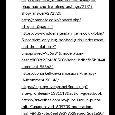
phap-nao-cho-tre-bieng-an/page/2131?
show_answer=272920
http://comnote.co.kr/zboard.php?
id=guest&page=1
https://www.hiddenagendalingerie.co.uk/blog/
5-problem-only-big-boobed-girls-understand-
and-the-solutions/?
unapproved=956634&moderation-
hash=8002f23bf6f850068cbc1bdbcfb5b3f4#
comment-956634
https://conorkelly.ie/craniosacral-therapy-
3/#comment-58146/
https://cup.myrevenge.net/index.php?
site=profile&id=1391018&action=guestbook
https://travelbee.com.my/pure-luxe-in-punta-
mita/?unapproved=63973&moderation-
hash=84d5756d6eef9e399528ebecf3de1e30#