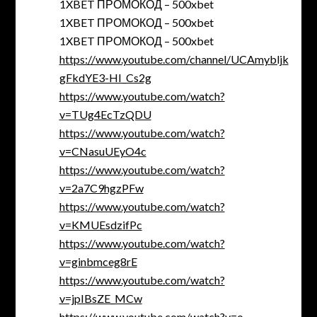
1XBET ПРОМОКОД – 500xbet
1XBET ПРОМОКОД – 500xbet
1XBET ПРОМОКОД – 500xbet
https://www.youtube.com/channel/UCAmybljk
gFkdYE3-HI_Cs2g
https://www.youtube.com/watch?
v=TUg4EcTzQDU
https://www.youtube.com/watch?
v=CNasuUEyO4c
https://www.youtube.com/watch?
v=2a7C9hgzPFw
https://www.youtube.com/watch?
v=KMUEsdzifPc
https://www.youtube.com/watch?
v=ginbmceg8rE
https://www.youtube.com/watch?
v=jpIBsZE_MCw
https://www.youtube.com/watch?v=o-