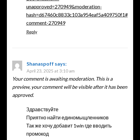
unapproved=270949&moderation-
hash=d67460c8833c103a954eaf5a409750f1#
comment-270949
Reply
Shanaspoff
says:
April 23, 2025 at 3:10 am
Your comment is awaiting moderation. This is a
preview, your comment will be visible after it has been
approved.
Здравствуйте
Приятно найти единомыщленников
Так же хочу добавит 1win где вводить
промокод