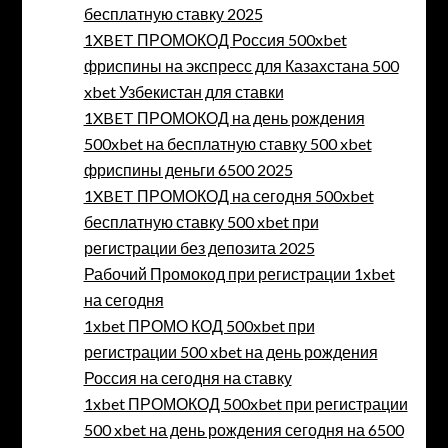
бесплатную ставку 2025
1XBET ПРОМОКОД Россия 500xbet
фриспины на экспресс для Казахстана 500
xbet Узбекистан для ставки
1XBET ПРОМОКОД на день рождения
500xbet на бесплатную ставку 500 xbet
фриспины деньги 6500 2025
1XBET ПРОМОКОД на сегодня 500xbet
бесплатную ставку 500 xbet при
регистрации без депозита 2025
Рабочий Промокод при регистрации 1xbet
на сегодня
1xbet ПРОМО КОД 500xbet при
регистрации 500 xbet на день рождения
Россия на сегодня на ставку
1xbet ПРОМОКОД 500xbet при регистрации
500 xbet на день рождения сегодня на 6500