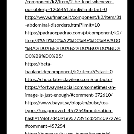
/component/k2/item/2-be-kind-whenever-
possible?p=1206461.html&limitstart=0
http://www.ufinance.it/component/k2/item/31
-abdominal-disorders.html?limit=10
https://padraoepadrao.com/pt/component/k2/
item/3%5D%D0%A2%D0%BE%D0%BB%D0
%BA%D0%BE%D0%B2%D0%B0%D0%BD%
D0%B8%D0%B5/
https://beta-
bauland.de/component/k2/item/6?start=0
https://chocolatesclavileno.com/contacto/
https://fortwaynesocial.com/sometimes-an-
image-is-just-enough/#comment-372610/
https://www.bayut.sa/blog/en/pulse/tea-
types/?unapproved=457254&moderation-
hash=1986f7d4091e9577391cd231c09727ec
#comment-457254
https://buona.vn/tu-van-buona/tuvan/giai-