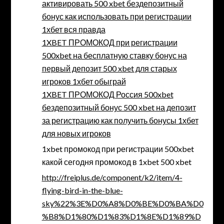
активировать 500 xbet бездепозитный
бонус как использовать при регистрации
1хбет вся правда
1XBET ПРОМОКОД при регистрации
500xbet на бесплатную ставку бонус на
первый депозит 500 xbet для старых
игроков 1хбет обыграй
1XBET ПРОМОКОД Россия 500xbet
бездепозитный бонус 500 xbet на депозит
за регистрацию как получить бонусы 1хбет
для новых игроков
1xbet промокод при регистрации 500xbet
какой сегодня промокод в 1xbet 500 xbet
http://freiplus.de/component/k2/item/4-
flying-bird-in-the-blue-
sky%22%3E%D0%A8%D0%BE%D0%BA%D0
%B8%D1%80%D1%83%D1%8E%D1%89%D