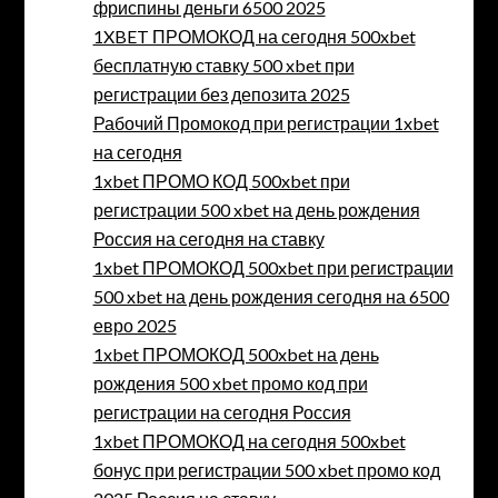
фриспины деньги 6500 2025
1XBET ПРОМОКОД на сегодня 500xbet
бесплатную ставку 500 xbet при
регистрации без депозита 2025
Рабочий Промокод при регистрации 1xbet
на сегодня
1xbet ПРОМО КОД 500xbet при
регистрации 500 xbet на день рождения
Россия на сегодня на ставку
1xbet ПРОМОКОД 500xbet при регистрации
500 xbet на день рождения сегодня на 6500
евро 2025
1xbet ПРОМОКОД 500xbet на день
рождения 500 xbet промо код при
регистрации на сегодня Россия
1xbet ПРОМОКОД на сегодня 500xbet
бонус при регистрации 500 xbet промо код