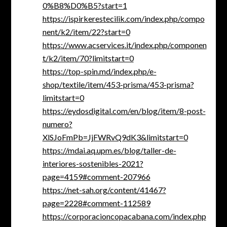
0%B8%D0%B5?start=1
https://ispirkerestecilik.com/index.php/compo
nent/k2/item/22?start=0
https://www.acservices.it/index.php/componen
t/k2/item/70?limitstart=0
https://top-spin.md/index.php/e-
shop/textile/item/453-prisma/453-prisma?
limitstart=0
https://eydosdigital.com/en/blog/item/8-post-
numero?
XlSJoFmPb=JjFWRvQ9dK3&limitstart=0
https://mdai.aq.upm.es/blog/taller-de-
interiores-sostenibles-2021?
page=4159#comment-207966
https://net-sah.org/content/41467?
page=2228#comment-112589
https://corporacioncopacabana.com/index.php