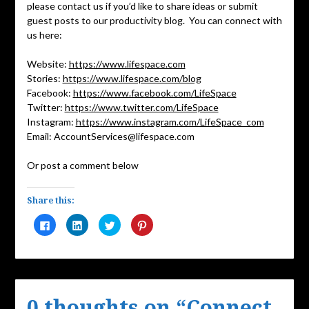
please contact us if you’d like to share ideas or submit
guest posts to our productivity blog. You can connect with
us here:
Website:
https://www.lifespace.com
Stories:
https://www.lifespace.com/blog
Facebook:
https://www.facebook.com/LifeSpace
Twitter:
https://www.twitter.com/LifeSpace
Instagram:
https://www.instagram.com/LifeSpace_com
Email: AccountServices@lifespace.com
Or post a comment below
Share this:
Click
Click
Click
Click
to
to
to
to
share
share
share
share
on
on
on
on
Facebook
LinkedIn
Twitter
Pinterest
(Opens
(Opens
(Opens
(Opens
in
in
in
in
new
new
new
new
window)
window)
window)
window)
0 thoughts on “
Connect