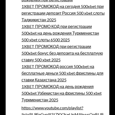
1XBET ПРОМОКОД на сегодня 500xbet при
регистрации депозит Россия 500 xbet слоты
Таджикистан 2025
1XBET ПРОМО КОД при регистрации
500xbet на день рождения Туркменистан
500 xbet слоты 6500 2025
1XBET ПРОМОКОД при регистрации
500xbet бонус без депозита на бесплатную
ставку 500 xbet 2025
1XBET ПРОМОКОД россия 500xbet на
бесплатные деньги 500 xbet фриспины для
ставки Казахстана 2025
1XBET ПРОМОКОД на день рождения
500xbet Узбекистан на фриспины 500 xbet
Туркменистан 2025
https://www.youtube.com/playlist?
list=PL9EnGvplll3J7XY3ceUpMAhyvsOqBUB